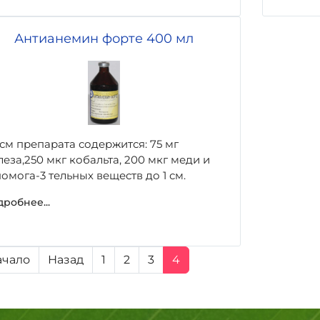
Антианемин форте 400 мл
 см препарата содержится: 75 мг
еза,250 мкг кобальта, 200 мкг меди и
омога-3 тельных веществ до 1 см.
робнее...
ачало
Назад
1
2
3
4