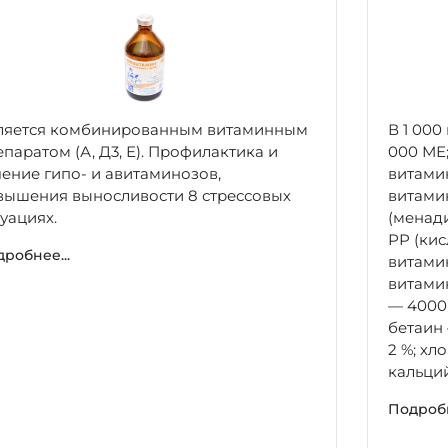
ляется комбинированным витаминным
В 1 000
паратом (А, Д3, Е). Профилактика и
000 МЕ;
чение гипо- и авитаминозов,
витамин
вышения выносливости 8 стрессовых
витамин
уациях.
(менади
РР (кис
робнее...
витамин
витамин
— 4000 
бетаин 
2 %; хл
кальций
Подробн