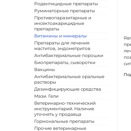
Родентицидные препараты
Руминаторные препараты
Противопаразитарные и
инсектоакарицидные
препараты
Витамины и минералы
Яв
Препараты для лечения
пре
маститов, эндометритов
ле
Антибактериальные порошки
по
Биопрепараты, сыворотки
сит
Вакцины
Под
Антибактериальные оральные
растворы
Дезинфицирующие средства
Мази. Гели
Ветеринарно-технический
инструментарий. Наличие
уточнять у продавца
Гормональные препараты
Прочие ветеринарные