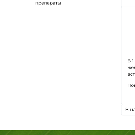
препараты
В 1
жел
всп
Под
В н