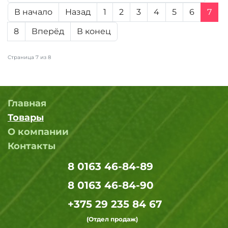
В начало
Назад
1
2
3
4
5
6
7
8
Вперёд
В конец
Страница 7 из 8
Главная
Товары
О компании
Контакты
8 0163 46-84-89
8 0163 46-84-90
+375 29 235 84 67
(Отдел продаж)