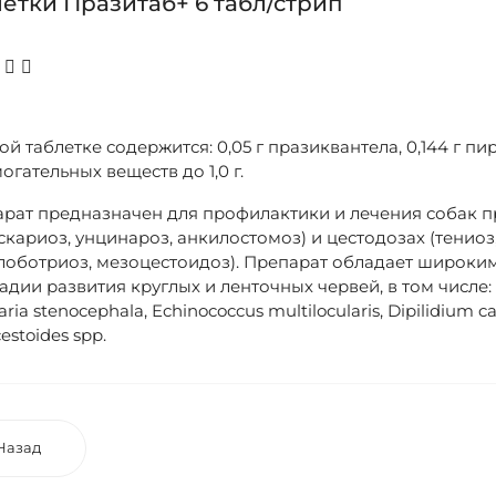
етки Празитаб+ 6 табл/стрип
ой таблетке содержится: 0,05 г празиквантела, 0,144 г пир
огательных веществ до 1,0 г.
рат предназначен для профилактики и лечения собак пр
скариоз, унцинароз, анкилостомоз) и цестодозах (тениоз
оботриоз, мезоцестоидоз). Препарат обладает широким
тадии развития круглых и ленточных червей, в том числе: To
ria stenocephala, Echinococcus multilocularis, Dipilidium c
estoides spp.
Назад