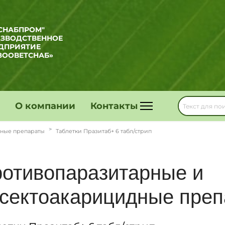
СНАБПРОМ"
ИЗВОДСТВЕННОЕ
ДПРИЯТИЕ
ЗООВЕТСНАБ»
О компании
Контакты
дные препараты
Таблетки Празитаб+ 6 табл/стрип
отивопаразитарные и
сектоакарицидные пре