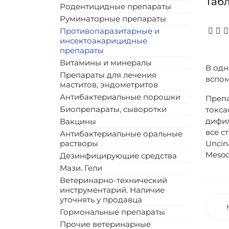
Табл
Родентицидные препараты
Руминаторные препараты
Противопаразитарные и
инсектоакарицидные
препараты
Витамины и минералы
В одн
Препараты для лечения
вспом
маститов, эндометритов
Антибактериальные порошки
Препа
Биопрепараты, сыворотки
токса
дифил
Вакцины
все с
Антибактериальные оральные
растворы
Uncina
Mesoc
Дезинфицирующие средства
Мази. Гели
Ветеринарно-технический
инструментарий. Наличие
уточнять у продавца
Гормональные препараты
Прочие ветеринарные