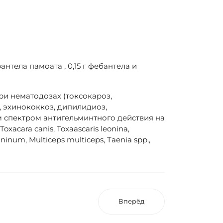
антела памоата , 0,15 г фебантела и
и нематодозах (токсокароз,
, эхинококкоз, дипилидиоз,
 спектром антигельминтного действия на
xacara canis, Toxaascaris leoninа,
aninum, Multiceps multiceps, Taenia spp.,
Вперёд