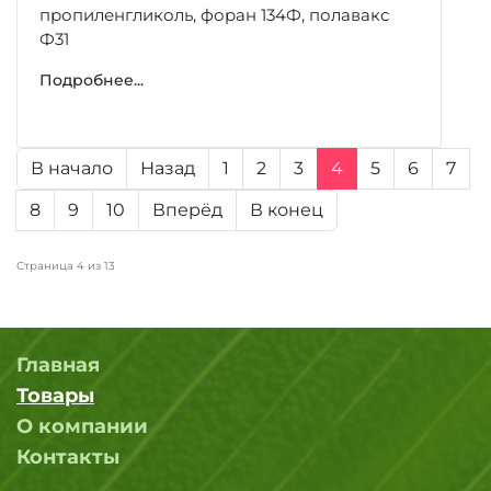
пропиленгликоль, форан 134Ф, полавакс
Ф31
Подробнее...
В начало
Назад
1
2
3
4
5
6
7
8
9
10
Вперёд
В конец
Страница 4 из 13
Главная
Товары
О компании
Контакты