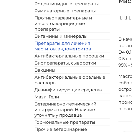
Мас
Родентицидные препараты
Руминаторные препараты
Противопаразитарные и
инсектоакарицидные
препараты
Витамины и минералы
В кач
Препараты для лечения
органи
маститов, эндометритов
D4 0,
Антибактериальные порошки
0,5 г,
Биопрепараты, сыворотки
95% -
Вакцины
Масто
Антибактериальные оральные
растворы
собак
остро
Дезинфицирующие средства
катар
Мази. Гели
проис
Ветеринарно-технический
огран
инструментарий. Наличие
уточнять у продавца
Гормональные препараты
Прочие ветеринарные