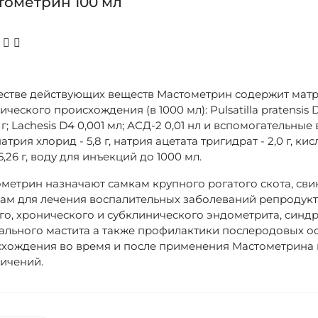
тометрин 100 мл
естве действующих веществ Мастометрин содержит матр
ческого происхождения (в 1000 мл): Pulsatilla pratensis D1
1 г; Lachesis D4 0,001 мл; АСД-2 0,01 нл и вспомогательн
 натрия хлорид - 5,8 г, натрия ацетата тригидрат - 2,0 г, 
 5,26 г, воду для инъекций до 1000 мл.
метрин назначают самкам крупного рогатого скота, сви
ам для лечения воспалительных заболеваний репродукт
го, хронического и субклинического эндометрита, синд
ального мастита а также профилактики послеродовых 
хождения во время и после применения Мастометрина 
ичений.