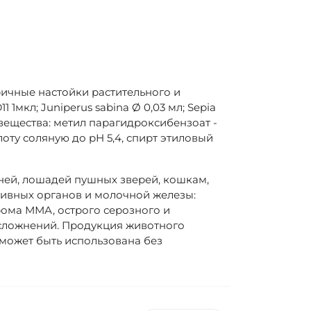
ичные настойки растительного и
1 1мкл; Juniperus sabina Ø 0,03 мл; Sepia
ые вещества: метил парагидроксибензоат -
кислоту соляную до рН 5,4, спирт этиловый
ней, лошадей пушных зверей, кошкам,
ивных органов и молочной железы:
рома ММА, острого серозного и
осложнений. Продукция животного
может быть использована без